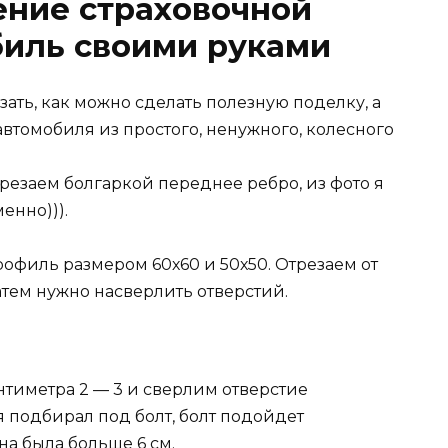
ение страховочной
биль своими руками
азать, как можно сделать полезную поделку, а
втомобиля из простого, ненужного, колесного
резаем болгаркой переднее ребро, из фото я
енно))).
офиль размером 60х60 и 50х50. Отрезаем от
атем нужно насверлить отверстий.
антиметра 2 — 3 и сверлим отверстие
я подбирал под болт, болт подойдет
на была больше 6 см.