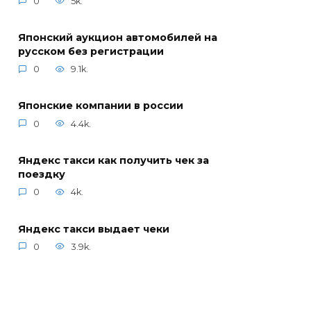
0
5k.
Японский аукцион автомобилей на
русском без регистрации
0
9.1k.
Японские компании в россии
0
4.4k.
Яндекс такси как получить чек за
поездку
0
4k.
Яндекс такси выдает чеки
0
3.9k.