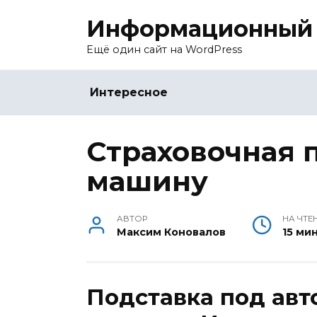
Перейти
Информационный 
к
содержанию
Ещё один сайт на WordPress
Интересное
Страховочная 
машину
АВТОР
НА ЧТЕ
Максим Коновалов
15 мин
Подставка под ав