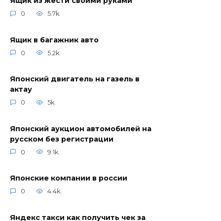
Ящик из жести своими руками
0
5.7k.
Ящик в багажник авто
0
5.2k.
Японский двигатель на газель в
актау
0
5k.
Японский аукцион автомобилей на
русском без регистрации
0
9.1k.
Японские компании в россии
0
4.4k.
Яндекс такси как получить чек за